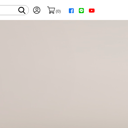
(
0
)