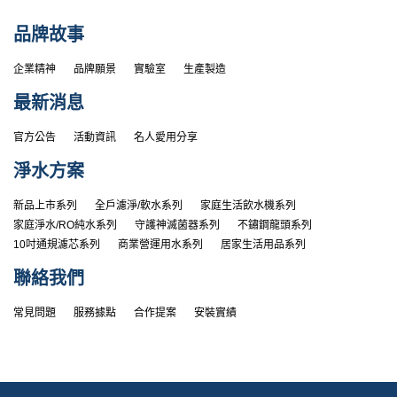
品牌故事
企業精神
品牌願景
實驗室
生產製造
最新消息
官方公告
活動資訊
名人愛用分享
淨水方案
新品上市系列
全戶濾淨/軟水系列
家庭生活飲水機系列
家庭淨水/RO純水系列
守護神滅菌器系列
不鏽鋼龍頭系列
10吋通規濾芯系列
商業營運用水系列
居家生活用品系列
聯絡我們
常見問題
服務據點
合作提案
安裝實績