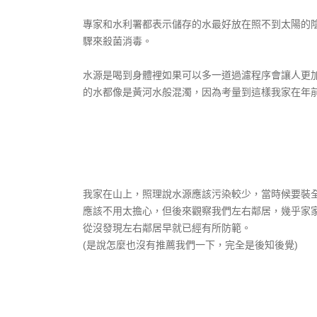
專家和水利署都表示儲存的水最好放在照不到太陽的
驟來殺菌消毒。
水源是喝到身體裡如果可以多一道過濾程序會讓人更
的水都像是黃河水般混濁，因為考量到這樣我家在年前就
我家在山上，照理說水源應該污染較少，當時候要裝全
應該不用太擔心，但後來觀察我們左右鄰居，幾乎家家
從沒發現左右鄰居早就已經有所防範。
(是說怎麼也沒有推薦我們一下，完全是後知後覺)