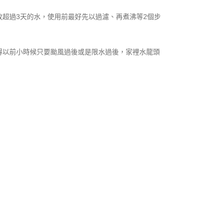
超過3天的水，使用前最好先以過濾、再煮沸等2個步
得以前小時候只要颱風過後或是限水過後，家裡水龍頭