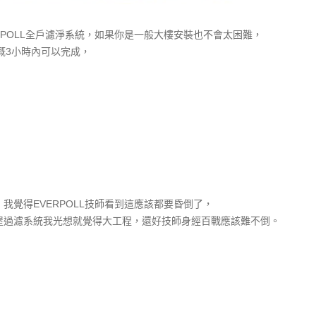
RPOLL全戶濾淨系統，如果你是一般大樓安裝也不會太困難，
大概3小時內可以完成，
覺得EVERPOLL技師看到這應該都要昏倒了，
屋過濾系統我光想就覺得大工程，還好技師身經百戰應該難不倒。