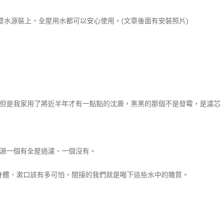
主要水源裝上，全屋用水都可以安心使用。(文章後面有安裝照片)
，但是我家用了將近半年才有一點點的沈澱，黑黑的那個不是發霉，是濾芯
水源一個有全屋過濾、一個沒有。
身體、漱口該有多可怕，間接的我們就是喝下這些水中的雜質。