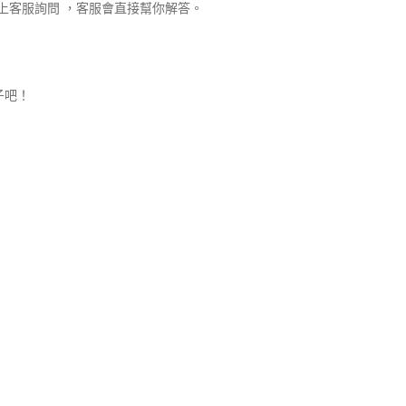
角線上客服詢問 ，客服會直接幫你解答。
子吧！