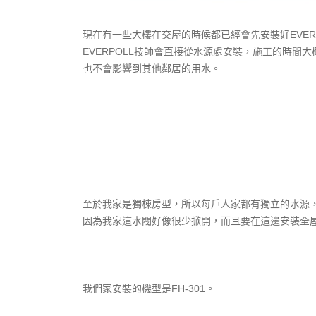
現在有一些大樓在交屋的時候都已經會先安裝好EVE
EVERPOLL技師會直接從水源處安裝，施工的時間
也不會影響到其他鄰居的用水。
至於我家是獨棟房型，所以每戶人家都有獨立的水源，我
因為我家這水閥好像很少掀開，而且要在這邊安裝全
我們家安裝的機型是FH-301。