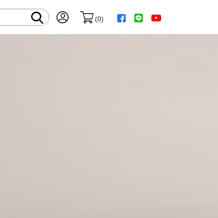
(
0
)