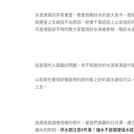
水資源真的非常重要，教會我喝好水的是大長今，那
就連皇上生病找不出原因，她會千里迢迢上山去找好
可是裡面卻不時的教大家要用好水來做食物、喝好水
這是現代人面臨的問題，你不知道你的水源來源是什
以前我也覺得好像飲用的部份裝上好的濾水器就可以
上去。
這兩張是讀者授權的照片，是我們美麗的日月潭，連
儲水的時刻，
停水期注意8件事！儲水不是隨便接水