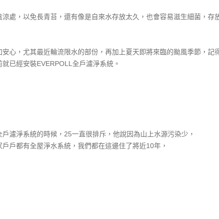
陰涼處，以免長青苔，還有像是自來水存放太久，也會容易滋生細菌，存放
加安心，尤其最近輪流限水的部份，再加上夏天即將來臨的颱風季節，記
已經安裝EVERPOLL全戶濾淨系統。
戶濾淨系統的時候，25一直很排斥，他說因為山上水源污染少，
戶戶都有全屋淨水系統，我們都在這邊住了將近10年，