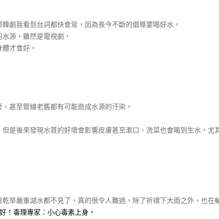
部韓劇我看到台詞都快會背，因為長今不斷的倡導要喝好水，
的水源，雖然是電視劇，
身體才會好。
麼，甚至管線老舊都有可能造成水源的汙染。
，但是後來發現水質的好壞會影響皮膚甚至漱口、洗菜也會喝到生水，尤
日乾旱嚴重湖水都不見了，真的很令人難過，除了祈禱下大雨之外，也在
就好！毒理專家：小心毒素上身。