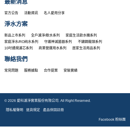
最新消息
官方公告
活動資訊
名人愛用分享
淨水方案
新品上市系列
全戶濾淨/軟水系列
家庭生活飲水機系列
家庭淨水/RO純水系列
守護神滅菌器系列
不鏽鋼龍頭系列
10吋通規濾芯系列
商業營運用水系列
居家生活用品系列
聯絡我們
常見問題
服務據點
合作提案
安裝實績
© 2026 愛科濾淨實業股份有限公司. All Right Reserved.
隱私權聲明
退貨規定
產品保固註冊
Facebook 粉絲團