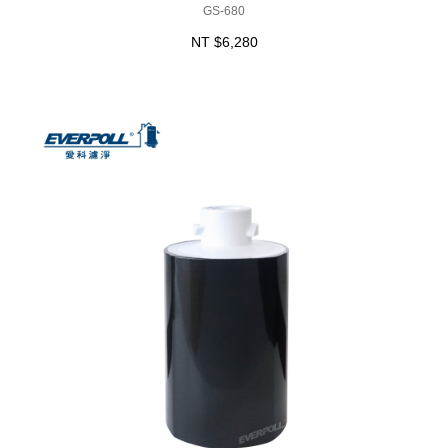
GS-680
NT $6,280