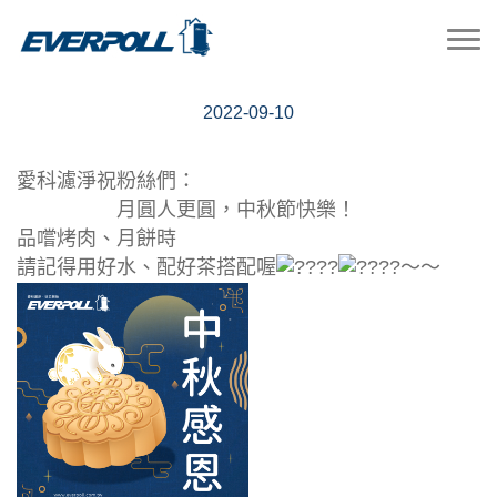
祝大家中秋佳節愉快!!
2022-09-10
愛科濾淨祝粉絲們：
月圓人更圓，中秋節快樂！
品嚐烤肉、月餅時
請記得用好水、配好茶搭配喔
～～