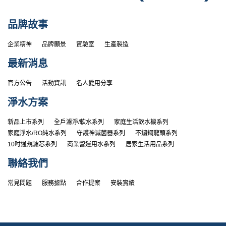
品牌故事
企業精神
品牌願景
實驗室
生產製造
最新消息
官方公告
活動資訊
名人愛用分享
淨水方案
新品上市系列
全戶濾淨/軟水系列
家庭生活飲水機系列
家庭淨水/RO純水系列
守護神滅菌器系列
不鏽鋼龍頭系列
10吋通規濾芯系列
商業營運用水系列
居家生活用品系列
聯絡我們
常見問題
服務據點
合作提案
安裝實績